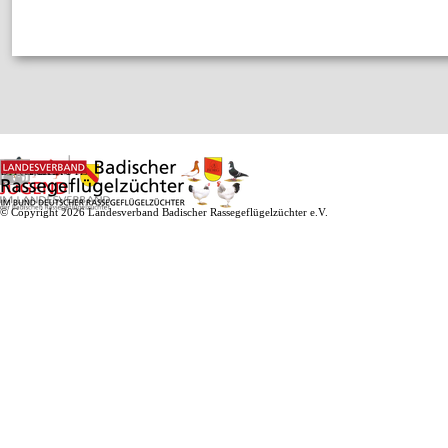
IMPRESSUM
KONTAKT
DATENSCHUTZ
© Copyright 2026 Landesverband Badischer Rassegeflügelzüchter e.V.
Zurück zum Seiteninhalt