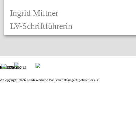
Ingrid Miltner
LV-Schriftführerin
IMPRESSUM
KONTAKT
DATENSCHUTZ
© Copyright 2026 Landesverband Badischer Rassegeflügelzüchter e.V.
Zurück zum Seiteninhalt