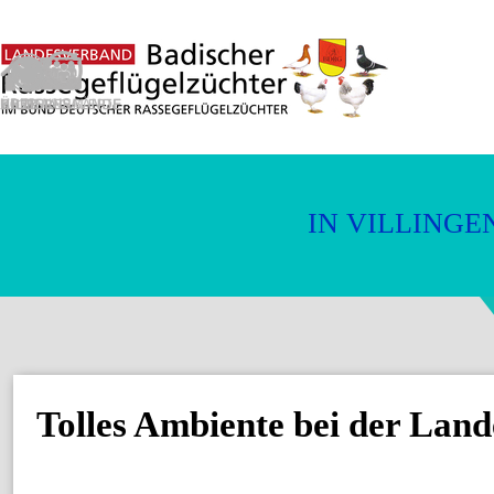
Direkt zum Seiteninhalt
V
I
L
L
I
N
G
E
N
I
Tolles Ambiente bei der Lan