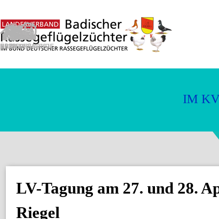
Direkt zum Seiteninhalt
T
V
-
L
LV-Tagung am 27. und 28. Ap
Riegel