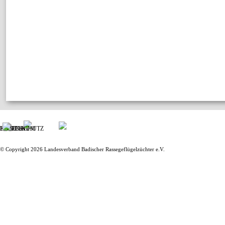
IMPRESSUM
KONTAKT
DATENSCHUTZ
© Copyright 2026 Landesverband Badischer Rassegeflügelzüchter e.V.
Zurück zum Seiteninhalt