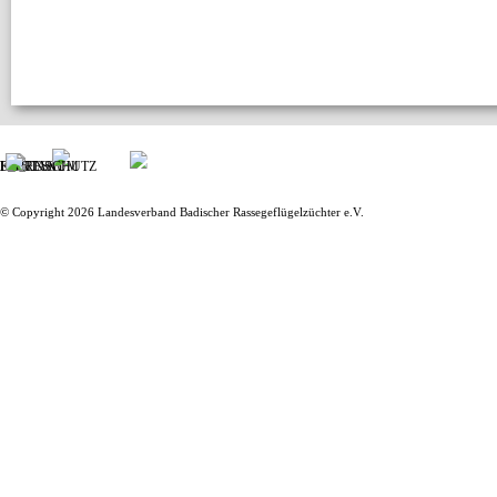
IMPRESSUM
KONTAKT
DATENSCHUTZ
© Copyright 2026 Landesverband Badischer Rassegeflügelzüchter e.V.
Zurück zum Seiteninhalt