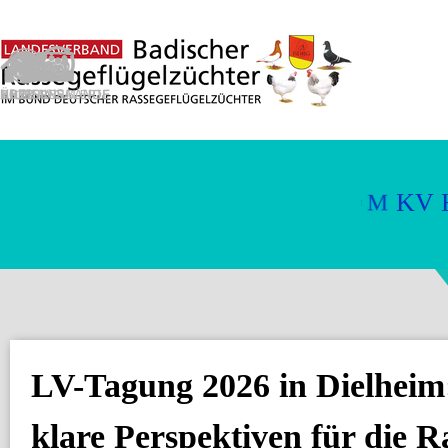
Direkt zum Seiteninhalt
L
V
-
T
A
LV-Tagung 2026 in Dielhei
klare Perspektiven für die R