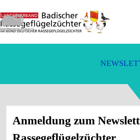
Direkt zum Seiteninhalt
N
E
W
S
L
E
T
Anmeldung zum Newslette
Rassegeflügelzüchter