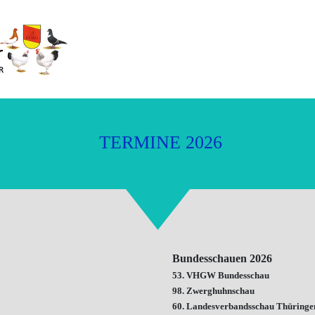
T
E
R
M
I
N
E
2
0
2
6
Bundesschauen 2026
53. VHGW Bundesschau
98. Zwerghuhnschau
60. Landesverbandsschau Thüringe