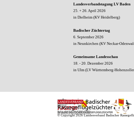
Landesverbandstagung
LV Baden
25. + 26. April 2026
in Dielheim
(KV Heidelberg
)
Badischer Züchtertag
6. September 2026
in Neunkirchen (KV Neckar-Odenwal
Gemeinsame Landesschau
18. - 20. Dezember 2026
in Ulm (LV Württemberg-Hohenzolle
IMPRESSUM
KONTAKT
DATENSCHUTZ
© Copyright 2026 Landesverband Badischer Rassegeflü
Zurück zum Seiteninhalt