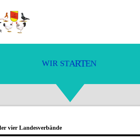
W
I
R
S
T
A
R
T
E
N
der vier Landesverbände