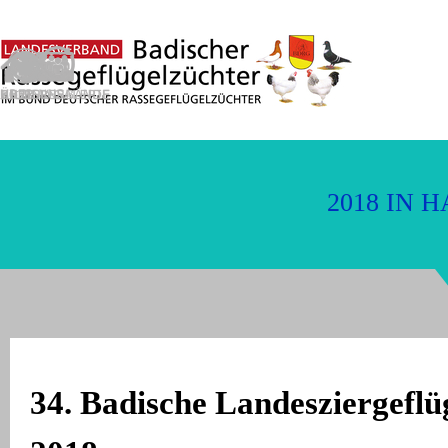
Direkt zum Seiteninhalt
2
0
1
8
I
N
H
34. Badische Landesziergeflü