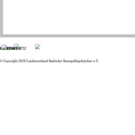
IMPRESSUM
KONTAKT
DATENSCHUTZ
© Copyright 2026 Landesverband Badischer Rassegeflügelzüchter e.V.
Zurück zum Seiteninhalt