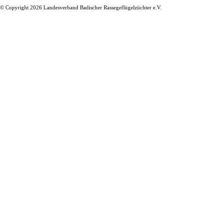
© Copyright 2026 Landesverband Badischer Rassegeflügelzüchter e.V.
Zurück zum Seiteninhalt