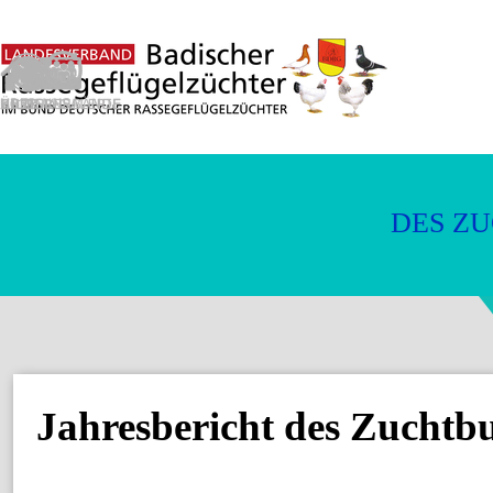
Direkt zum Seiteninhalt
D
E
S
Z
U
Jahresbericht des Zuchtb