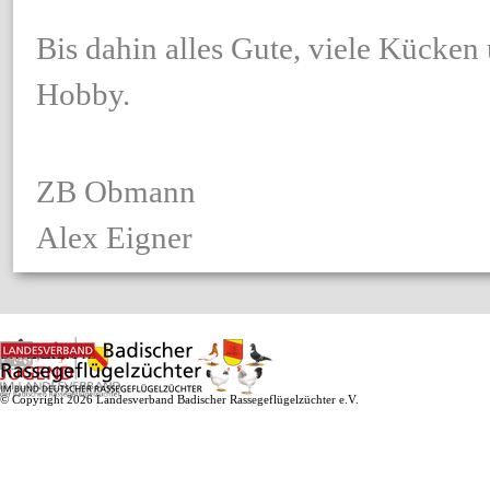
Bis dahin alles Gute, viele Kücken
Hobby.
ZB Obmann
Alex Eigner
IMPRESSUM
KONTAKT
DATENSCHUTZ
© Copyright 2026 Landesverband Badischer Rassegeflügelzüchter e.V.
Zurück zum Seiteninhalt